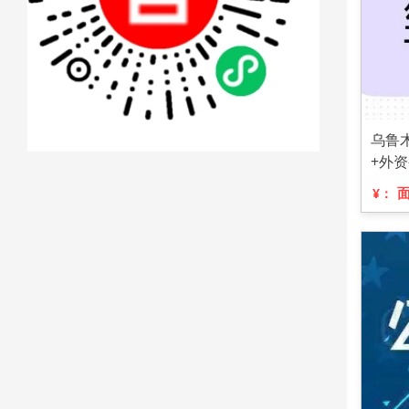
乌鲁
+外
¥：