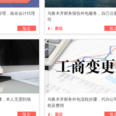
管理，核名会计代理
乌鲁木齐财务报告外包服务，自己注
司
预定
面议
预
¥：
骤，本人无需到场
乌鲁木齐财务外包流程步骤，代办公
程及费用
预定
面议
预
¥：