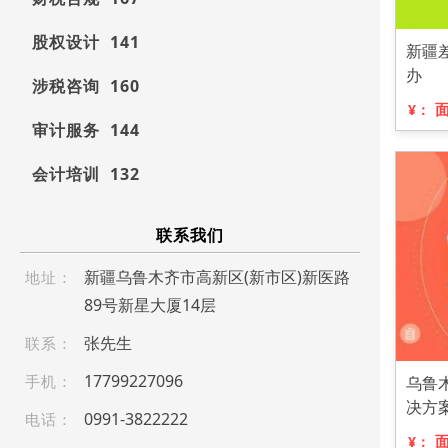
股权设计 141
新疆
办
涉税咨询 160
¥：
审计服务 144
会计培训 132
联系我们
新疆乌鲁木齐市高新区(新市区)新医路
地址：
89号新星大厦14层
张先生
联系：
17 7 992 2 709 6
手机：
乌鲁
决方
0 991 - 3 8 222 22
电话：
¥：