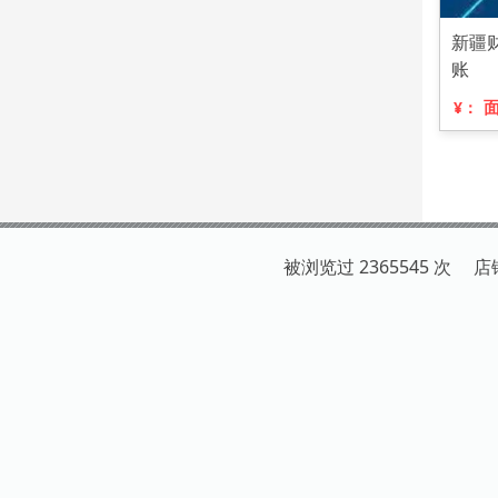
新疆
账
¥：
被浏览过 2365545 次 