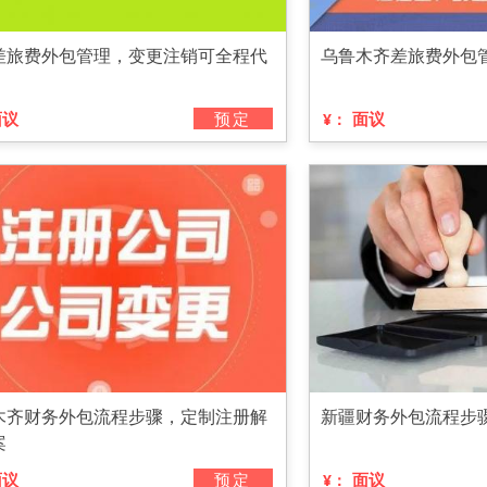
差旅费外包管理，变更注销可全程代
乌鲁木齐差旅费外包
面议
预定
面议
¥：
木齐财务外包流程步骤，定制注册解
新疆财务外包流程步
案
面议
预定
面议
¥：