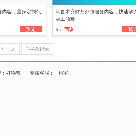
务内容，量身定制代
乌鲁木齐财务外包服务内容，快速解
类工商难
预定
面议
预
¥：
下一页
144条记录
持：好物管
专
属
客
服
：
杨宇