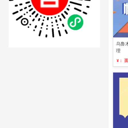
乌鲁
理
¥：