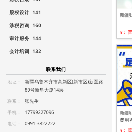
股权设计 141
新疆
涉税咨询 160
¥：
审计服务 144
会计培训 132
联系我们
新疆乌鲁木齐市高新区(新市区)新医路
地址：
89号新星大厦14层
张先生
联系：
1 7 7 9 922 7 0 9 6
手机：
新疆
费用
099 1- 38 222 22
电话：
¥：