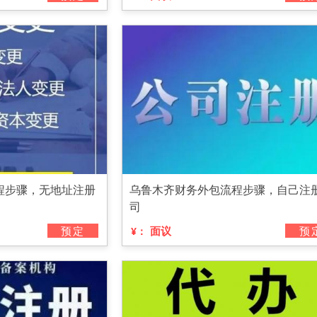
程步骤，无地址注册
乌鲁木齐财务外包流程步骤，自己注
司
预定
面议
预
¥：