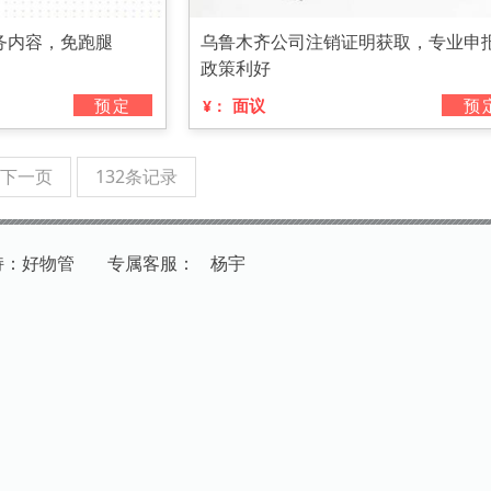
务内容，免跑腿
乌鲁木齐公司注销证明获取，专业申
政策利好
预定
面议
预
¥：
下一页
132条记录
持：好物管
专
属
客
服
：
杨宇