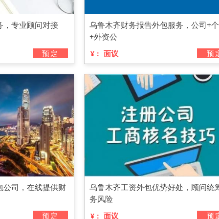
务，专业顾问对接
乌鲁木齐财务报告外包服务，公司+
+外资公
预定
面议
预
¥：
包公司，在线提供财
乌鲁木齐工资外包优势好处，顾问统
务风险
预定
面议
预
¥：