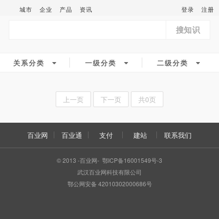
城市
企业
产品
资讯
登录
注册
搜知识
关系分类
一级分类
二级分类
上一页
下一页
共0页
百业网
百业通
支付
建站
联系我们
© 2013 -百业网- 鄂ICP备16001549号-3
武汉百业网科技有限公司
鄂公网安备 42010302000686号